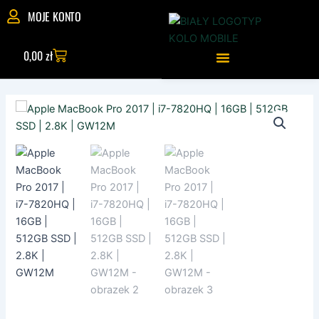
Skip
MOJE KONTO
to
content
Wózek
0,00
zł
ilość
Apple
MacBook
Pro
2017
|
i7-
7820HQ
|
16GB
|
512GB
SSD