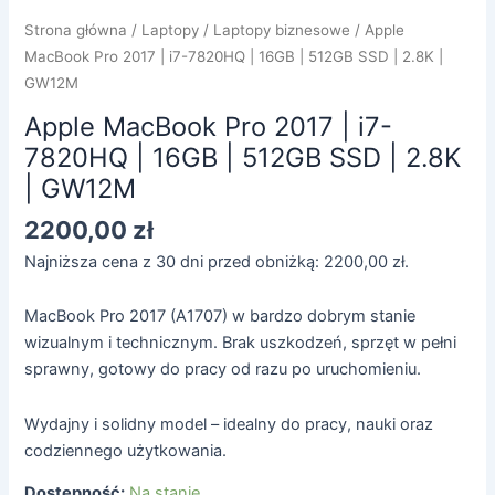
|
Strona główna
/
Laptopy
/
Laptopy biznesowe
/ Apple
2.8K
MacBook Pro 2017 | i7-7820HQ | 16GB | 512GB SSD | 2.8K |
|
GW12M
GW12M
Apple MacBook Pro 2017 | i7-
7820HQ | 16GB | 512GB SSD | 2.8K
| GW12M
2200,00
zł
Najniższa cena z 30 dni przed obniżką:
2200,00
zł
.
MacBook Pro 2017 (A1707) w bardzo dobrym stanie
wizualnym i technicznym. Brak uszkodzeń, sprzęt w pełni
sprawny, gotowy do pracy od razu po uruchomieniu.
Wydajny i solidny model – idealny do pracy, nauki oraz
codziennego użytkowania.
Dostępność:
Na stanie