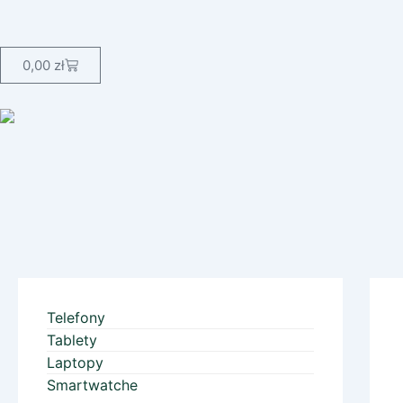
Skip
to
content
Wózek
0,00
zł
Telefony
Tablety
Laptopy
Smartwatche