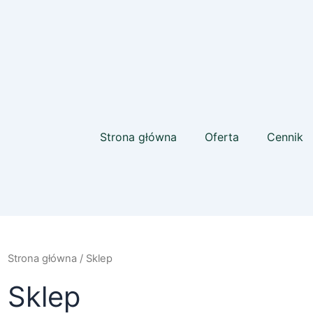
Posortowane
według
ceny:
od
wysokiej
do
niskiej
Strona główna
Oferta
Cennik
Strona główna
/ Sklep
Sklep