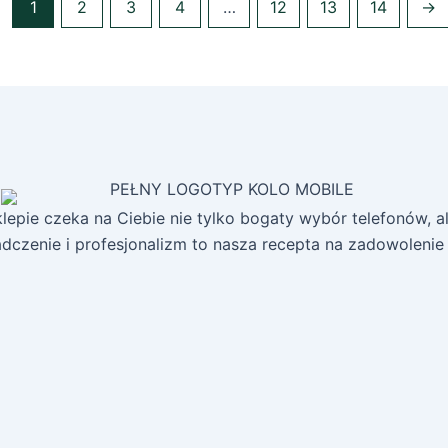
1
2
3
4
…
12
13
14
→
epie czeka na Ciebie nie tylko bogaty wybór telefonów, ale
dczenie i profesjonalizm to nasza recepta na zadowolenie k