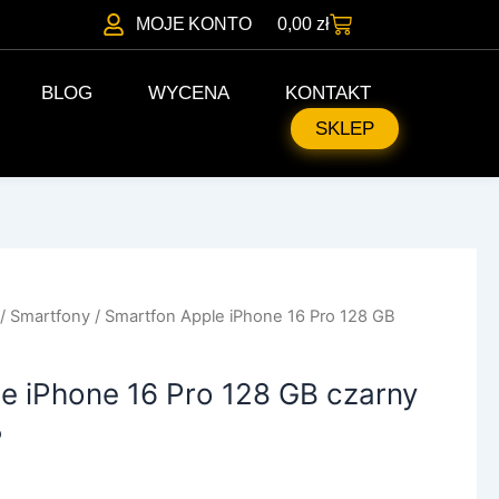
Wózek
MOJE KONTO
0,00
zł
BLOG
WYCENA
KONTAKT
SKLEP
/
Smartfony
/ Smartfon Apple iPhone 16 Pro 128 GB
e iPhone 16 Pro 128 GB czarny
%