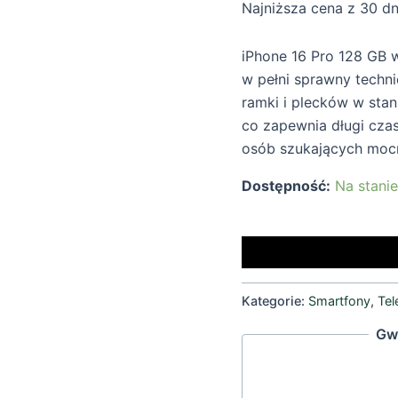
Najniższa cena z 30 d
GB
czarny
iPhone 16 Pro 128 GB w
tytan
w pełni sprawny techni
BAT
ramki i plecków w stan
92%
co zapewnia długi czas
osób szukających mocn
Dostępność:
Na stani
Kategorie:
Smartfony
,
Tel
Gw