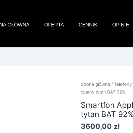
NA GŁÓWNA
OFERTA
CENNIK
OPINIE
ilość
Strona główna
/
Telefony
Smartfon
czarny tytan BAT 92%
Apple
Smartfon Appl
iPhone
tytan BAT 92
16
Pro
3600,00
zł
128