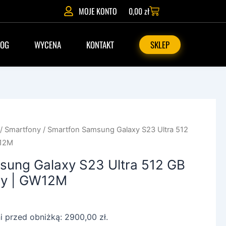
Wózek
MOJE KONTO
0,00
zł
LOG
WYCENA
KONTAKT
SKLEP
/
Smartfony
/ Smartfon Samsung Galaxy S23 Ultra 512
W12M
sung Galaxy S23 Ultra 512 GB
wy | GW12M
ni przed obniżką:
2900,00
zł
.